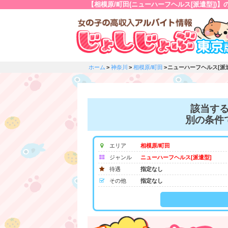
【相模原/町田(ニューハーフヘルス[派遣型])
ホーム
神奈川
相模原/町田
ニューハーフヘルス[派
該当す
別の条件
エリア
相模原/町田
ジャンル
ニューハーフヘルス[派遣型]
待遇
指定なし
その他
指定なし